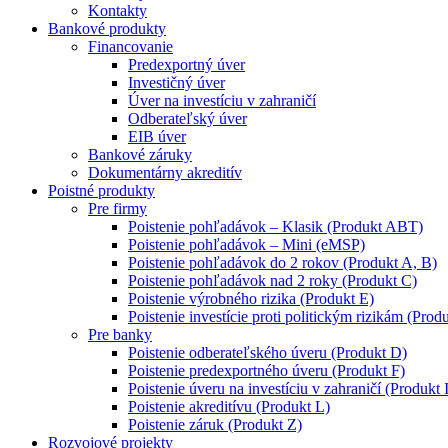
Kontakty
Bankové produkty
Financovanie
Predexportný úver
Investičný úver
Úver na investíciu v zahraničí
Odberateľský úver
EIB úver
Bankové záruky
Dokumentárny akreditív
Poistné produkty
Pre firmy
Poistenie pohľadávok – Klasik (Produkt ABT)
Poistenie pohľadávok – Mini (eMSP)
Poistenie pohľadávok do 2 rokov (Produkt A, B)
Poistenie pohľadávok nad 2 roky (Produkt C)
Poistenie výrobného rizika (Produkt E)
Poistenie investície proti politickým rizikám (Produ
Pre banky
Poistenie odberateľského úveru (Produkt D)
Poistenie predexportného úveru (Produkt F)
Poistenie úveru na investíciu v zahraničí (Produkt 
Poistenie akreditívu (Produkt L)
Poistenie záruk (Produkt Z)
Rozvojové projekty