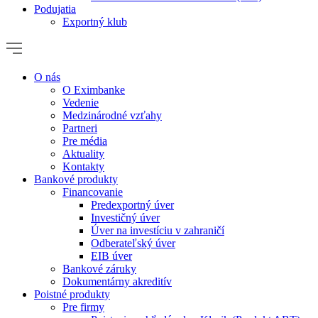
Podujatia
Exportný klub
O nás
O Eximbanke
Vedenie
Medzinárodné vzťahy
Partneri
Pre média
Aktuality
Kontakty
Bankové produkty
Financovanie
Predexportný úver
Investičný úver
Úver na investíciu v zahraničí
Odberateľský úver
EIB úver
Bankové záruky
Dokumentárny akreditív
Poistné produkty
Pre firmy