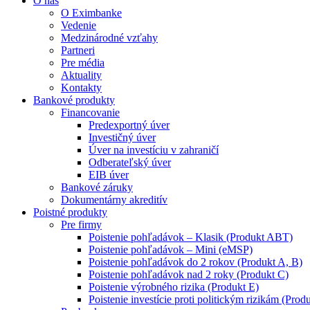
O nás
O Eximbanke
Vedenie
Medzinárodné vzťahy
Partneri
Pre média
Aktuality
Kontakty
Bankové produkty
Financovanie
Predexportný úver
Investičný úver
Úver na investíciu v zahraničí
Odberateľský úver
EIB úver
Bankové záruky
Dokumentárny akreditív
Poistné produkty
Pre firmy
Poistenie pohľadávok – Klasik (Produkt ABT)
Poistenie pohľadávok – Mini (eMSP)
Poistenie pohľadávok do 2 rokov (Produkt A, B)
Poistenie pohľadávok nad 2 roky (Produkt C)
Poistenie výrobného rizika (Produkt E)
Poistenie investície proti politickým rizikám (Produ