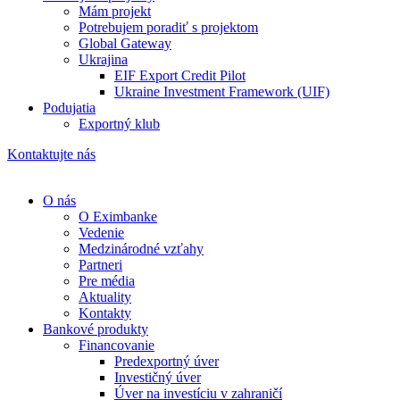
Mám projekt
Potrebujem poradiť s projektom
Global Gateway
Ukrajina
EIF Export Credit Pilot
Ukraine Investment Framework (UIF)
Podujatia
Exportný klub
Kontaktujte nás
O nás
O Eximbanke
Vedenie
Medzinárodné vzťahy
Partneri
Pre média
Aktuality
Kontakty
Bankové produkty
Financovanie
Predexportný úver
Investičný úver
Úver na investíciu v zahraničí