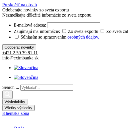
Preskočiť na obsah
Odoberajte novinky zo sveta exportu
Nezmeškajte dôležité informácie zo sveta exportu
E-mailová adresa:
Zaujímajú ma informácie:
Zo sveta exportu
Zo sveta za
Súhlasím so spracovaním
osobných údajov.
+421 2 59 39 81 11
info@eximbanka.sk
Search ...
Výsledok/ky
Všetky výsledky
Klientska zóna