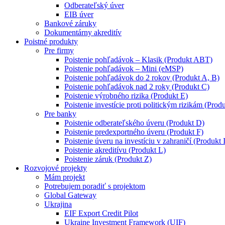
Odberateľský úver
EIB úver
Bankové záruky
Dokumentárny akreditív
Poistné produkty
Pre firmy
Poistenie pohľadávok – Klasik (Produkt ABT)
Poistenie pohľadávok – Mini (eMSP)
Poistenie pohľadávok do 2 rokov (Produkt A, B)
Poistenie pohľadávok nad 2 roky (Produkt C)
Poistenie výrobného rizika (Produkt E)
Poistenie investície proti politickým rizikám (Produ
Pre banky
Poistenie odberateľského úveru (Produkt D)
Poistenie predexportného úveru (Produkt F)
Poistenie úveru na investíciu v zahraničí (Produkt 
Poistenie akreditívu (Produkt L)
Poistenie záruk (Produkt Z)
Rozvojové projekty
Mám projekt
Potrebujem poradiť s projektom
Global Gateway
Ukrajina
EIF Export Credit Pilot
Ukraine Investment Framework (UIF)