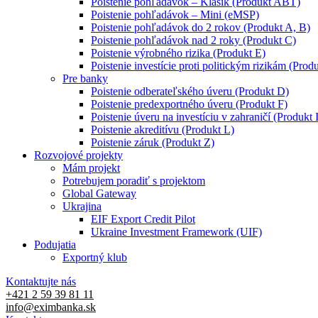
Poistenie pohľadávok – Klasik (Produkt ABT)
Poistenie pohľadávok – Mini (eMSP)
Poistenie pohľadávok do 2 rokov (Produkt A, B)
Poistenie pohľadávok nad 2 roky (Produkt C)
Poistenie výrobného rizika (Produkt E)
Poistenie investície proti politickým rizikám (Produ
Pre banky
Poistenie odberateľského úveru (Produkt D)
Poistenie predexportného úveru (Produkt F)
Poistenie úveru na investíciu v zahraničí (Produkt 
Poistenie akreditívu (Produkt L)
Poistenie záruk (Produkt Z)
Rozvojové projekty
Mám projekt
Potrebujem poradiť s projektom
Global Gateway
Ukrajina
EIF Export Credit Pilot
Ukraine Investment Framework (UIF)
Podujatia
Exportný klub
Kontaktujte nás
+421 2 59 39 81 11
info@eximbanka.sk