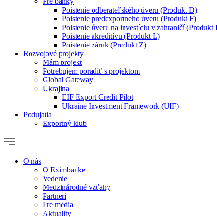
Pre banky
Poistenie odberateľského úveru (Produkt D)
Poistenie predexportného úveru (Produkt F)
Poistenie úveru na investíciu v zahraničí (Produkt 
Poistenie akreditívu (Produkt L)
Poistenie záruk (Produkt Z)
Rozvojové projekty
Mám projekt
Potrebujem poradiť s projektom
Global Gateway
Ukrajina
EIF Export Credit Pilot
Ukraine Investment Framework (UIF)
Podujatia
Exportný klub
O nás
O Eximbanke
Vedenie
Medzinárodné vzťahy
Partneri
Pre média
Aktuality