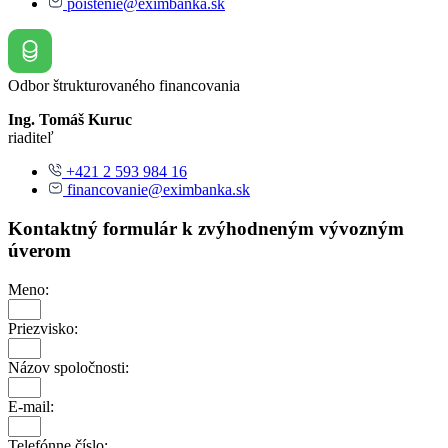
poistenie@eximbanka.sk
Odbor štrukturovaného financovania
Ing. Tomáš Kuruc
riaditeľ
+421 2 593 984 16
financovanie@eximbanka.sk
Kontaktný formulár k zvýhodneným vývozným
úverom
Meno:
Priezvisko:
Názov spoločnosti:
E-mail:
Telefónne číslo: