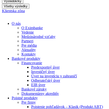
Výsledok/ky
Všetky výsledky
Klientska zóna
O nás
O Eximbanke
Vedenie
Medzinárodné vzťahy
Partneri
Pre média
Aktuality
Kontakty
Bankové produkty
Financovanie
Predexportný úver
Investičný úver
Úver na investíciu v zahraničí
Odberateľský úver
EIB úver
Bankové záruky
Dokumentárny akreditív
Poistné produkty
Pre firmy
Poistenie pohľadávok – Klasik (Produkt ABT)