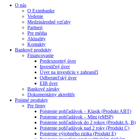
O nás
O Eximbanke
Vedenie
Medzinárodné vzťahy
Partneri
Pre média
Aktuality
Kontakty
Bankové produkty
Financovanie
Predexportný úver
Investičný úver
Úver na investíciu v zahraničí
Odberateľský úver
EIB úver
Bankové záruky
Dokumentárny akreditív
Poistné produkty
Pre firmy
Poistenie pohľadávok – Klasik (Produkt ABT)
Poistenie pohľadávok – Mini (eMSP)
Poistenie pohľadávok do 2 rokov (Produkt A, B)
Poistenie pohľadávok nad 2 roky (Produkt C)
Poistenie výrobného rizika (Produkt E)