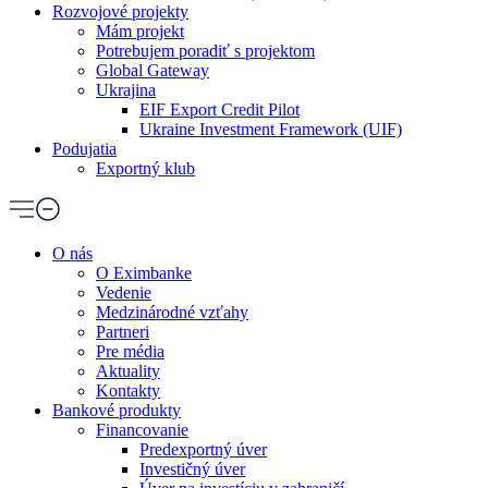
Rozvojové projekty
Mám projekt
Potrebujem poradiť s projektom
Global Gateway
Ukrajina
EIF Export Credit Pilot
Ukraine Investment Framework (UIF)
Podujatia
Exportný klub
O nás
O Eximbanke
Vedenie
Medzinárodné vzťahy
Partneri
Pre média
Aktuality
Kontakty
Bankové produkty
Financovanie
Predexportný úver
Investičný úver