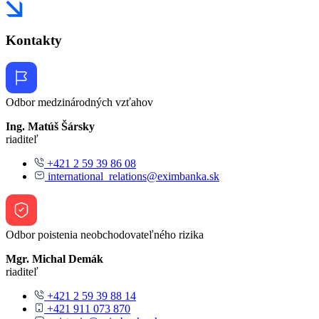
Kontakty
Odbor medzinárodných vzťahov
Ing. Matúš Šársky
riaditeľ
+421 2 59 39 86 08
international_relations@eximbanka.sk
Odbor poistenia neobchodovateľného rizika
Mgr. Michal Demák
riaditeľ
+421 2 59 39 88 14
+421 911 073 870