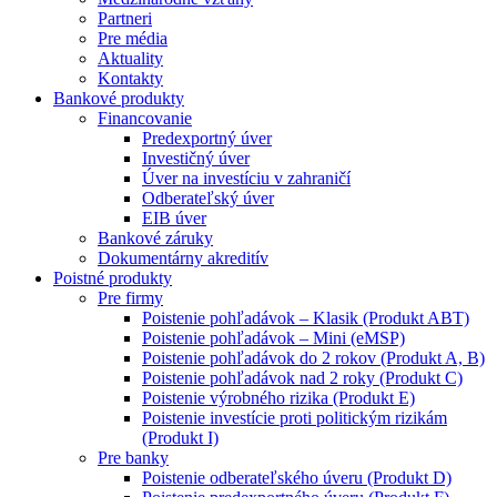
Partneri
Pre média
Aktuality
Kontakty
Bankové produkty
Financovanie
Predexportný úver
Investičný úver
Úver na investíciu v zahraničí
Odberateľský úver
EIB úver
Bankové záruky
Dokumentárny akreditív
Poistné produkty
Pre firmy
Poistenie pohľadávok – Klasik (Produkt ABT)
Poistenie pohľadávok – Mini (eMSP)
Poistenie pohľadávok do 2 rokov (Produkt A, B)
Poistenie pohľadávok nad 2 roky (Produkt C)
Poistenie výrobného rizika (Produkt E)
Poistenie investície proti politickým rizikám
(Produkt I)
Pre banky
Poistenie odberateľského úveru (Produkt D)