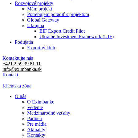
Rozvojové projekty
Mám projekt
Potrebujem poradiť s projektom
Global Gateway
Ukrajina
EIF Export Credit Pilot
Ukraine Investment Framework (UIF)
Podujatia
Exportný klub
Kontaktujte nás
+421 2 59 39 81 11
info@eximbanka.sk
Kontakt
Klientska zóna
O nás
O Eximbanke
Vedenie
Medzinárodné vzťahy
Partneri
Pre média
Aktuality
Kontakty