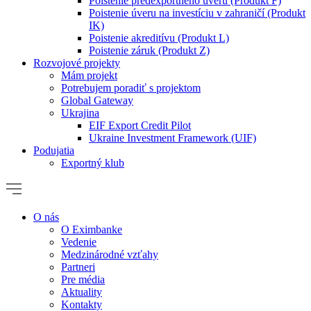
Poistenie predexportného úveru (Produkt F)
Poistenie úveru na investíciu v zahraničí (Produkt
IK)
Poistenie akreditívu (Produkt L)
Poistenie záruk (Produkt Z)
Rozvojové projekty
Mám projekt
Potrebujem poradiť s projektom
Global Gateway
Ukrajina
EIF Export Credit Pilot
Ukraine Investment Framework (UIF)
Podujatia
Exportný klub
O nás
O Eximbanke
Vedenie
Medzinárodné vzťahy
Partneri
Pre média
Aktuality
Kontakty