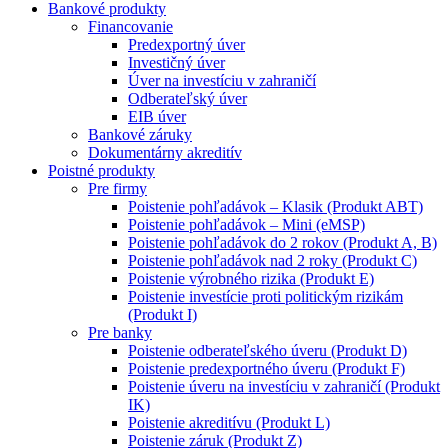
Bankové produkty
Financovanie
Predexportný úver
Investičný úver
Úver na investíciu v zahraničí
Odberateľský úver
EIB úver
Bankové záruky
Dokumentárny akreditív
Poistné produkty
Pre firmy
Poistenie pohľadávok – Klasik (Produkt ABT)
Poistenie pohľadávok – Mini (eMSP)
Poistenie pohľadávok do 2 rokov (Produkt A, B)
Poistenie pohľadávok nad 2 roky (Produkt C)
Poistenie výrobného rizika (Produkt E)
Poistenie investície proti politickým rizikám
(Produkt I)
Pre banky
Poistenie odberateľského úveru (Produkt D)
Poistenie predexportného úveru (Produkt F)
Poistenie úveru na investíciu v zahraničí (Produkt
IK)
Poistenie akreditívu (Produkt L)
Poistenie záruk (Produkt Z)