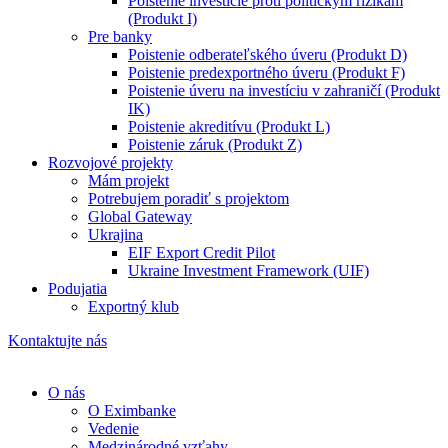
Poistenie investície proti politickým rizikám
(Produkt I)
Pre banky
Poistenie odberateľského úveru (Produkt D)
Poistenie predexportného úveru (Produkt F)
Poistenie úveru na investíciu v zahraničí (Produkt
IK)
Poistenie akreditívu (Produkt L)
Poistenie záruk (Produkt Z)
Rozvojové projekty
Mám projekt
Potrebujem poradiť s projektom
Global Gateway
Ukrajina
EIF Export Credit Pilot
Ukraine Investment Framework (UIF)
Podujatia
Exportný klub
Kontaktujte nás
O nás
O Eximbanke
Vedenie
Medzinárodné vzťahy