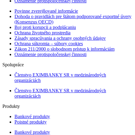
Oznámenie protispoločenskej činnosti
Povinne zverejňované informácie
Dohoda o pravidlách pre štátom podporované exportné úvery
(Konsenzus OECD)
Boj proti korupcii a podplácaniu
Ochrana životného prostredia
Zásady spracúvania a ochrany osobných údajov
Ochrana súkromia – súbory cookies
Zákon 211/2000 o slobodnom prístup k informáciám
Oznámenie protispoločenskej činnosti
Spolupráce
Členstvo EXIMBANKY SR v medzinárodných
organizáciách
Členstvo EXIMBANKY SR v medzinárodných
organizáciách
Produkty
Bankové produkty
Poistné produkty
Bankové produkty