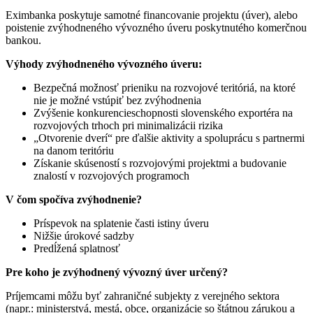
Eximbanka poskytuje samotné financovanie projektu (úver), alebo
poistenie zvýhodneného vývozného úveru poskytnutého komerčnou
bankou.
Výhody zvýhodneného vývozného úveru:
Bezpečná možnosť prieniku na rozvojové teritóriá, na ktoré
nie je možné vstúpiť bez zvýhodnenia
Zvýšenie konkurencieschopnosti slovenského exportéra na
rozvojových trhoch pri minimalizácii rizika
„Otvorenie dverí“ pre ďalšie aktivity a spoluprácu s partnermi
na danom teritóriu
Získanie skúseností s rozvojovými projektmi a budovanie
znalostí v rozvojových programoch
V čom spočíva zvýhodnenie?
Príspevok na splatenie časti istiny úveru
Nižšie úrokové sadzby
Predĺžená splatnosť
Pre koho je zvýhodnený vývozný úver určený?
Príjemcami môžu byť zahraničné subjekty z verejného sektora
(napr.: ministerstvá, mestá, obce, organizácie so štátnou zárukou a