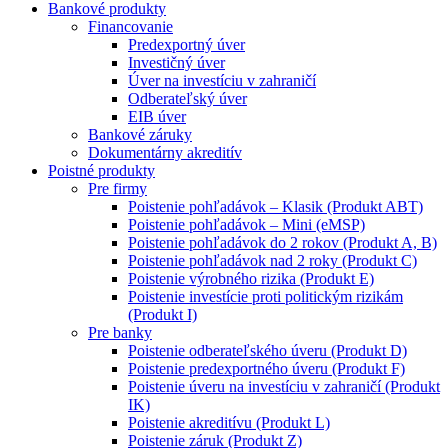
Bankové produkty
Financovanie
Predexportný úver
Investičný úver
Úver na investíciu v zahraničí
Odberateľský úver
EIB úver
Bankové záruky
Dokumentárny akreditív
Poistné produkty
Pre firmy
Poistenie pohľadávok – Klasik (Produkt ABT)
Poistenie pohľadávok – Mini (eMSP)
Poistenie pohľadávok do 2 rokov (Produkt A, B)
Poistenie pohľadávok nad 2 roky (Produkt C)
Poistenie výrobného rizika (Produkt E)
Poistenie investície proti politickým rizikám
(Produkt I)
Pre banky
Poistenie odberateľského úveru (Produkt D)
Poistenie predexportného úveru (Produkt F)
Poistenie úveru na investíciu v zahraničí (Produkt
IK)
Poistenie akreditívu (Produkt L)
Poistenie záruk (Produkt Z)