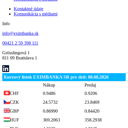
Kontaktné údaje
Komunikácia s médiami
Info
info@eximbanka.sk
00421 2 59 398 111
Grösslingová 1
811 09 Bratislava 1
Kurzový lístok EXIMBANKA SR pre deň: 08.08.2026
Nákup
Predaj
0.9486
0.9206
CHF
24.5732
23.8469
CZK
0.86990
0.84420
GBP
369.2063
358.2938
HUF