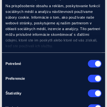
Ukrajina
EIF Export Credit Pilot
Na prispôsobenie obsahu a reklám, poskytovanie funkcií
Ukraine Investment Framework (UIF)
sociálnych médií a analýzu návštevnosti používame
Podujatia
súbory cookie. Informácie o tom, ako používate naše
Exportný klub
webové stránky, poskytujeme aj našim partnerom v
Search ...
oblasti sociálnych médií, inzercie a analýzy. Títo partneri
môžu príslušné informácie skombinovať s ďalšími
Výsledok/ky
údajmi, ktoré ste im poskytli alebo ktoré od vás získali,
Všetky výsledky
keď ste používali ich služby.
Podrobnosti o súboroch cookies nájdete tu.
Výber
Potrebné
súhlasu
Preferencie
Úvod
Rozvojové projekty
Štatistiky
Mám projekt