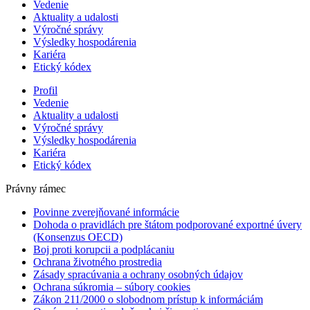
Vedenie
Aktuality a udalosti
Výročné správy
Výsledky hospodárenia
Kariéra
Etický kódex
Profil
Vedenie
Aktuality a udalosti
Výročné správy
Výsledky hospodárenia
Kariéra
Etický kódex
Právny rámec
Povinne zverejňované informácie
Dohoda o pravidlách pre štátom podporované exportné úvery
(Konsenzus OECD)
Boj proti korupcii a podplácaniu
Ochrana životného prostredia
Zásady spracúvania a ochrany osobných údajov
Ochrana súkromia – súbory cookies
Zákon 211/2000 o slobodnom prístup k informáciám