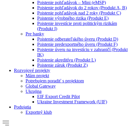
Poistenie pohľadávok – Mini (eMSP)
Poistenie pohľadávok do 2 rokov (Produkt A, B)
Poistenie pohľadávok nad 2 roky (Produkt C)
Poistenie výrobného rizika (Produkt E)
Poistenie investície proti politickým rizikám
(Produkt I)
Pre banky
Poistenie odberateľského úveru (Produkt D)
Poistenie predexportného úveru (Produkt F)
Poistenie úveru na investíciu v zahraničí (Produkt
IK)
Poistenie akreditívu (Produkt L)
Poistenie záruk (Produkt Z)
Rozvojové projekty
Mám projekt
Potrebujem poradiť s projektom
Global Gateway
Ukrajina
EIF Export Credit Pilot
Ukraine Investment Framework (UIF)
Podujatia
Exportný klub