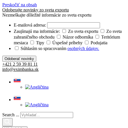
Preskočiť na obsah
Odoberajte novinky zo sveta exportu
Nezmeškajte dôležité informácie zo sveta exportu
E-mailová adresa:
Zaujímajú ma informácie:
Zo sveta exportu
Zo sveta
zahraničného obchodu
Názor odborníka
Teritórium
mesiaca
Tipy
Úspešné príbehy
Podujatia
Súhlasím so spracovaním
osobných údajov.
+421 2 59 39 81 11
info@eximbanka.sk
Search ...