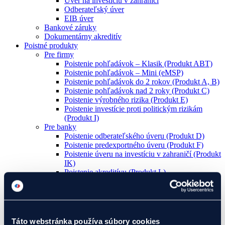
Úver na investíciu v zahraničí
Odberateľský úver
EIB úver
Bankové záruky
Dokumentárny akreditív
Poistné produkty
Pre firmy
Poistenie pohľadávok – Klasik (Produkt ABT)
Poistenie pohľadávok – Mini (eMSP)
Poistenie pohľadávok do 2 rokov (Produkt A, B)
Poistenie pohľadávok nad 2 roky (Produkt C)
Poistenie výrobného rizika (Produkt E)
Poistenie investície proti politickým rizikám
(Produkt I)
Pre banky
Poistenie odberateľského úveru (Produkt D)
Poistenie predexportného úveru (Produkt F)
Poistenie úveru na investíciu v zahraničí (Produkt
IK)
Poistenie akreditívu (Produkt L)
Poistenie záruk (Produkt Z)
Rozvojové projekty
Mám projekt
Potrebujem poradiť s projektom
Global Gateway
Táto webstránka používa súbory cookies