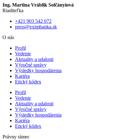
Ing. Martina Vráblik Solčányiová
Riaditeľka
+421 903 542 072
press@eximbanka.sk
O nás
Profil
Vedenie
Aktuality a udalosti
Výročné správy
Výsledky hospodárenia
Kariéra
Etický kódex
Profil
Vedenie
Aktuality a udalosti
Výročné správy
Výsledky hospodárenia
Kariéra
Etický kódex
Právny rámec