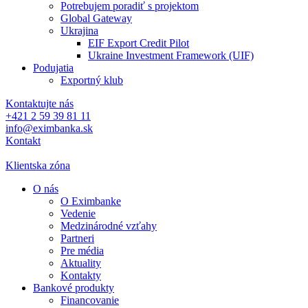
Potrebujem poradiť s projektom
Global Gateway
Ukrajina
EIF Export Credit Pilot
Ukraine Investment Framework (UIF)
Podujatia
Exportný klub
Kontaktujte nás
+421 2 59 39 81 11
info@eximbanka.sk
Kontakt
Klientska zóna
O nás
O Eximbanke
Vedenie
Medzinárodné vzťahy
Partneri
Pre média
Aktuality
Kontakty
Bankové produkty
Financovanie