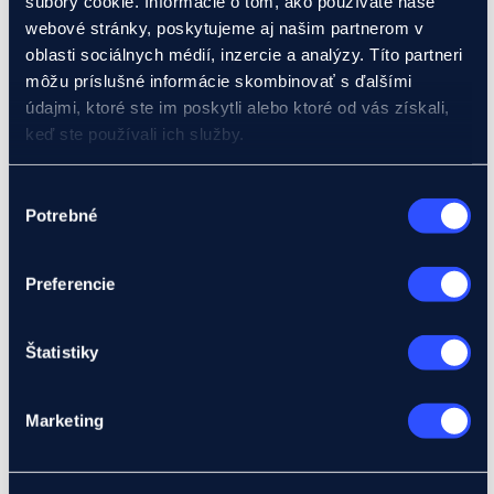
súbory cookie. Informácie o tom, ako používate naše
Bankové záruky
webové stránky, poskytujeme aj našim partnerom v
Dokumentárny akreditív
oblasti sociálnych médií, inzercie a analýzy. Títo partneri
Poistné produkty
Pre firmy
môžu príslušné informácie skombinovať s ďalšími
Poistenie pohľadávok – Klasik (Produkt ABT)
údajmi, ktoré ste im poskytli alebo ktoré od vás získali,
Poistenie pohľadávok – Mini (eMSP)
keď ste používali ich služby.
Poistenie pohľadávok do 2 rokov (Produkt A, B)
Poistenie pohľadávok nad 2 roky (Produkt C)
Poistenie výrobného rizika (Produkt E)
Podrobnosti o súboroch cookies nájdete tu.
Výber
Poistenie investície proti politickým rizikám
Potrebné
(Produkt I)
súhlasu
Pre banky
Poistenie odberateľského úveru (Produkt D)
Poistenie predexportného úveru (Produkt F)
Preferencie
Poistenie úveru na investíciu v zahraničí (Produkt
IK)
Poistenie akreditívu (Produkt L)
Štatistiky
Poistenie záruk (Produkt Z)
Rozvojové projekty
Mám projekt
Potrebujem poradiť s projektom
Marketing
Global Gateway
Ukrajina
EIF Export Credit Pilot