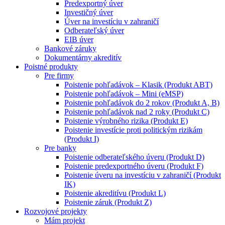
Predexportný úver
Investičný úver
Úver na investíciu v zahraničí
Odberateľský úver
EIB úver
Bankové záruky
Dokumentárny akreditív
Poistné produkty
Pre firmy
Poistenie pohľadávok – Klasik (Produkt ABT)
Poistenie pohľadávok – Mini (eMSP)
Poistenie pohľadávok do 2 rokov (Produkt A, B)
Poistenie pohľadávok nad 2 roky (Produkt C)
Poistenie výrobného rizika (Produkt E)
Poistenie investície proti politickým rizikám
(Produkt I)
Pre banky
Poistenie odberateľského úveru (Produkt D)
Poistenie predexportného úveru (Produkt F)
Poistenie úveru na investíciu v zahraničí (Produkt
IK)
Poistenie akreditívu (Produkt L)
Poistenie záruk (Produkt Z)
Rozvojové projekty
Mám projekt