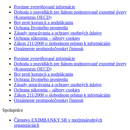
Povinne zverejňované informácie
Dohoda o pravidlách pre štátom podporované exportné úvery
(Konsenzus OECD)
Boj proti korupcii a podplácaniu
Ochrana životného prostredia
Zásady spracúvania a ochrany osobných údajov
Ochrana súkromia – súbory cookies
Zákon 211/2000 o slobodnom prístup k informáciám
Oznámenie protispoločenskej činnosti
Povinne zverejňované informácie
Dohoda o pravidlách pre štátom podporované exportné úvery
(Konsenzus OECD)
Boj proti korupcii a podplácaniu
Ochrana životného prostredia
Zásady spracúvania a ochrany osobných údajov
Ochrana súkromia – súbory cookies
Zákon 211/2000 o slobodnom prístup k informáciám
Oznámenie protispoločenskej činnosti
Spolupráce
Členstvo EXIMBANKY SR v medzinárodných
organizáciách