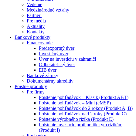
Vedenie
Medzinárodné vzťahy
Partneri
Pre média
Aktuality
Kontakty
Bankové produkty
Financovanie
Predexportný úver
Investičný úver
Úver na investíciu v zahraničí
Odberateľský úver
EIB úver
Bankové záruky
Dokumentárny akreditív
Poistné produkty
Pre firmy
Poistenie pohľadávok – Klasik (Produkt ABT)
Poistenie pohľadávok – Mini (eMSP)
Poistenie pohľadávok do 2 rokov (Produkt A, B)
Poistenie pohľadávok nad 2 roky (Produkt C)
Poistenie výrobného rizika (Produkt E)
Poistenie investície proti politickým rizikám
(Produkt I)
Pre banky