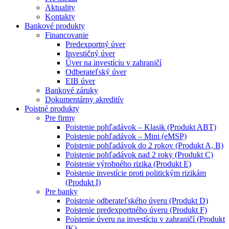
Aktuality
Kontakty
Bankové produkty
Financovanie
Predexportný úver
Investičný úver
Úver na investíciu v zahraničí
Odberateľský úver
EIB úver
Bankové záruky
Dokumentárny akreditív
Poistné produkty
Pre firmy
Poistenie pohľadávok – Klasik (Produkt ABT)
Poistenie pohľadávok – Mini (eMSP)
Poistenie pohľadávok do 2 rokov (Produkt A, B)
Poistenie pohľadávok nad 2 roky (Produkt C)
Poistenie výrobného rizika (Produkt E)
Poistenie investície proti politickým rizikám
(Produkt I)
Pre banky
Poistenie odberateľského úveru (Produkt D)
Poistenie predexportného úveru (Produkt F)
Poistenie úveru na investíciu v zahraničí (Produkt
IK)