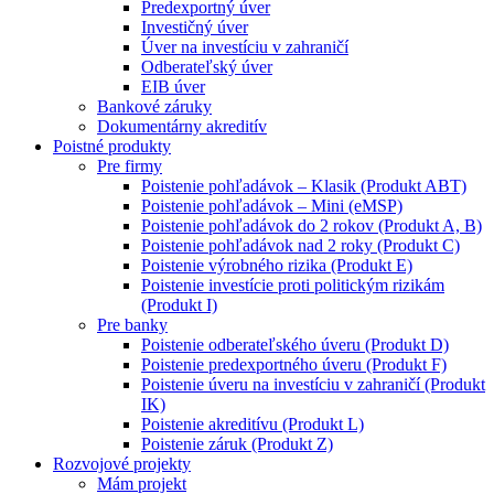
Predexportný úver
Investičný úver
Úver na investíciu v zahraničí
Odberateľský úver
EIB úver
Bankové záruky
Dokumentárny akreditív
Poistné produkty
Pre firmy
Poistenie pohľadávok – Klasik (Produkt ABT)
Poistenie pohľadávok – Mini (eMSP)
Poistenie pohľadávok do 2 rokov (Produkt A, B)
Poistenie pohľadávok nad 2 roky (Produkt C)
Poistenie výrobného rizika (Produkt E)
Poistenie investície proti politickým rizikám
(Produkt I)
Pre banky
Poistenie odberateľského úveru (Produkt D)
Poistenie predexportného úveru (Produkt F)
Poistenie úveru na investíciu v zahraničí (Produkt
IK)
Poistenie akreditívu (Produkt L)
Poistenie záruk (Produkt Z)
Rozvojové projekty
Mám projekt