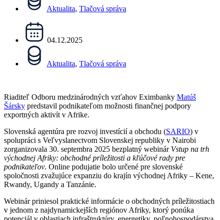
Aktualita
,
Tlačová správa
04.12.2025
Aktualita
,
Tlačová správa
Riaditeľ Odboru medzinárodných vzťahov Eximbanky
Matúš
Šársky
predstavil podnikateľom možnosti finančnej podpory
exportných aktivít v Afrike.
Slovenská agentúra pre rozvoj investícií a obchodu (
SARIO
) v
spolupráci s Veľvyslanectvom Slovenskej republiky v Nairobi
zorganizovala 30. septembra 2025 bezplatný webinár
Vstup na trh
východnej Afriky: obchodné príležitosti a kľúčové rady pre
podnikateľov
. Online podujatie bolo určené pre slovenské
spoločnosti zvažujúce expanziu do krajín východnej Afriky – Kene,
Rwandy, Ugandy a Tanzánie.
Webinár priniesol praktické informácie o obchodných príležitostiach
v jednom z najdynamickejších regiónov Afriky, ktorý ponúka
potenciál v oblastiach infraštruktúry, energetiky, poľnohospodárstva,