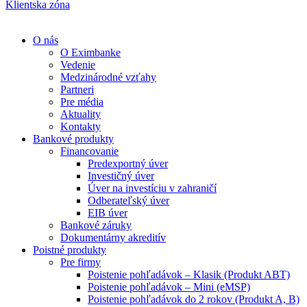
Klientska zóna
O nás
O Eximbanke
Vedenie
Medzinárodné vzťahy
Partneri
Pre média
Aktuality
Kontakty
Bankové produkty
Financovanie
Predexportný úver
Investičný úver
Úver na investíciu v zahraničí
Odberateľský úver
EIB úver
Bankové záruky
Dokumentárny akreditív
Poistné produkty
Pre firmy
Poistenie pohľadávok – Klasik (Produkt ABT)
Poistenie pohľadávok – Mini (eMSP)
Poistenie pohľadávok do 2 rokov (Produkt A, B)