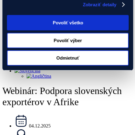
Ukraine Investment Framework (UIF)
Zobraziť detaily
Podujatia
Exportný klub
Search
Povoliť všetko
...
Výsledok/ky
Povoliť výber
Všetky výsledky
Odmietnuť
Webinár: Podpora slovenských
exportérov v Afrike
04.12.2025