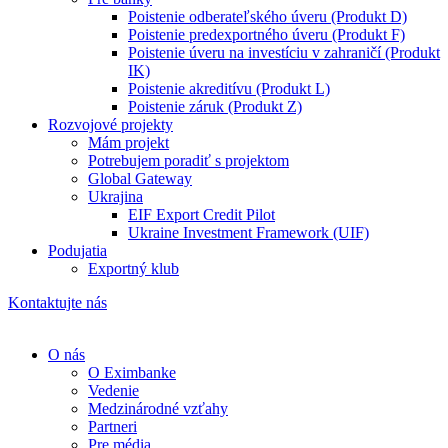
Poistenie odberateľského úveru (Produkt D)
Poistenie predexportného úveru (Produkt F)
Poistenie úveru na investíciu v zahraničí (Produkt
IK)
Poistenie akreditívu (Produkt L)
Poistenie záruk (Produkt Z)
Rozvojové projekty
Mám projekt
Potrebujem poradiť s projektom
Global Gateway
Ukrajina
EIF Export Credit Pilot
Ukraine Investment Framework (UIF)
Podujatia
Exportný klub
Kontaktujte nás
O nás
O Eximbanke
Vedenie
Medzinárodné vzťahy
Partneri
Pre média