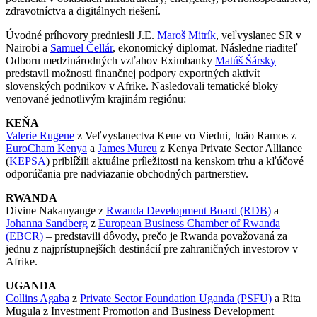
zdravotníctva a digitálnych riešení.
Úvodné príhovory predniesli J.E.
Maroš Mitrík
, veľvyslanec SR v
Nairobi a
Samuel Čellár
, ekonomický diplomat. Následne riaditeľ
Odboru medzinárodných vzťahov Eximbanky
Matúš Šársky
predstavil možnosti finančnej podpory exportných aktivít
slovenských podnikov v Afrike. Nasledovali tematické bloky
venované jednotlivým krajinám regiónu:
KEŇA
Valerie Rugene
z Veľvyslanectva Kene vo Viedni, João Ramos z
EuroCham Kenya
a
James Mureu
z Kenya Private Sector Alliance
(
KEPSA
) priblížili aktuálne príležitosti na kenskom trhu a kľúčové
odporúčania pre nadviazanie obchodných partnerstiev.
RWANDA
Divine Nakanyange z
Rwanda Development Board (RDB)
a
Johanna Sandberg
z
European Business Chamber of Rwanda
(EBCR)
– predstavili dôvody, prečo je Rwanda považovaná za
jednu z najprístupnejších destinácií pre zahraničných investorov v
Afrike.
UGANDA
Collins Agaba
z
Private Sector Foundation Uganda (PSFU)
a Rita
Mugula z Investment Promotion and Business Development