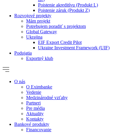
Poistenie akreditívu (Produkt L)
Poistenie záruk (Produkt Z)
Rozvojové projekty
Mám projekt
Potrebujem poradiť s projektom
Global Gateway
Ukrajina
EIF Export Credit Pilot
Ukraine Investment Framework (UIF)
Podujatia
Exportný klub
O nás
O Eximbanke
Vedenie
Medzinárodné vzťahy
Partneri
Pre média
Aktuality
Kontakty
Bankové produkty
Financovanie