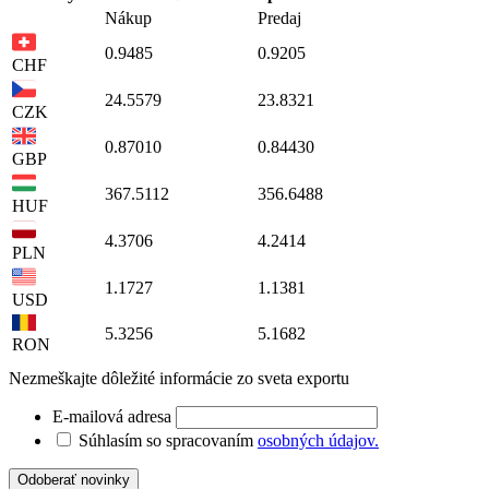
Nákup
Predaj
0.9485
0.9205
CHF
24.5579
23.8321
CZK
0.87010
0.84430
GBP
367.5112
356.6488
HUF
4.3706
4.2414
PLN
1.1727
1.1381
USD
5.3256
5.1682
RON
Nezmeškajte dôležité informácie zo sveta exportu
E-mailová adresa
Súhlasím so spracovaním
osobných údajov.