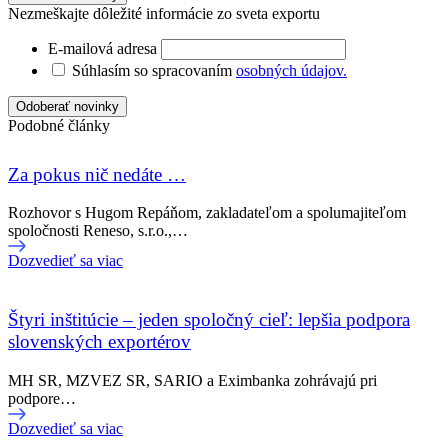
Nezmeškajte dôležité informácie zo sveta exportu
E-mailová adresa
Súhlasím so spracovaním
osobných údajov.
Podobné články
Za pokus nič nedáte …
Rozhovor s Hugom Repáňom, zakladateľom a spolumajiteľom
spoločnosti Reneso, s.r.o.,…
Dozvedieť sa viac
Štyri inštitúcie – jeden spoločný cieľ: lepšia podpora
slovenských exportérov
MH SR, MZVEZ SR, SARIO a Eximbanka zohrávajú pri
podpore…
Dozvedieť sa viac