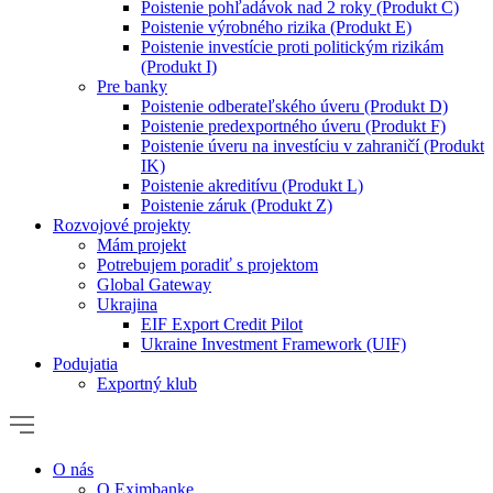
Poistenie pohľadávok nad 2 roky (Produkt C)
Poistenie výrobného rizika (Produkt E)
Poistenie investície proti politickým rizikám
(Produkt I)
Pre banky
Poistenie odberateľského úveru (Produkt D)
Poistenie predexportného úveru (Produkt F)
Poistenie úveru na investíciu v zahraničí (Produkt
IK)
Poistenie akreditívu (Produkt L)
Poistenie záruk (Produkt Z)
Rozvojové projekty
Mám projekt
Potrebujem poradiť s projektom
Global Gateway
Ukrajina
EIF Export Credit Pilot
Ukraine Investment Framework (UIF)
Podujatia
Exportný klub
O nás
O Eximbanke