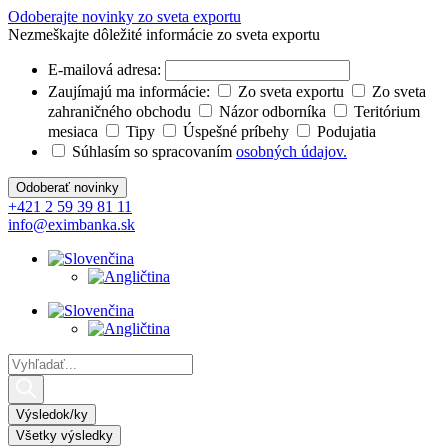
Preskočiť
Odoberajte novinky zo sveta exportu
na
Nezmeškajte dôležité informácie zo sveta exportu
obsah
E-mailová adresa:
Zaujímajú ma informácie:
Zo sveta exportu
Zo sveta
zahraničného obchodu
Názor odborníka
Teritórium
mesiaca
Tipy
Úspešné príbehy
Podujatia
Súhlasím so spracovaním
osobných údajov.
+421 2 59 39 81 11
info@eximbanka.sk
Search
...
Výsledok/ky
Všetky výsledky