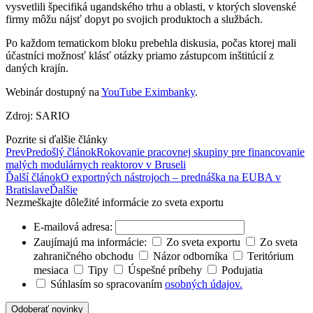
vysvetlili špecifiká ugandského trhu a oblasti, v ktorých slovenské
firmy môžu nájsť dopyt po svojich produktoch a službách.
Po každom tematickom bloku prebehla diskusia, počas ktorej mali
účastníci možnosť klásť otázky priamo zástupcom inštitúcií z
daných krajín.
Webinár dostupný na
YouTube Eximbanky
.
Zdroj: SARIO
Pozrite si ďalšie články
Prev
Predošlý článok
Rokovanie pracovnej skupiny pre financovanie
malých modulárnych reaktorov v Bruseli
Ďalší článok
O exportných nástrojoch – prednáška na EUBA v
Bratislave
Ďalšie
Nezmeškajte dôležité informácie zo sveta exportu
E-mailová adresa:
Zaujímajú ma informácie:
Zo sveta exportu
Zo sveta
zahraničného obchodu
Názor odborníka
Teritórium
mesiaca
Tipy
Úspešné príbehy
Podujatia
Súhlasím so spracovaním
osobných údajov.