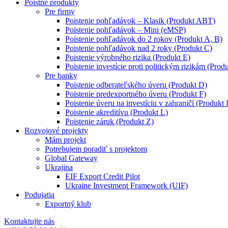
Poistné produkty
Pre firmy
Poistenie pohľadávok – Klasik (Produkt ABT)
Poistenie pohľadávok – Mini (eMSP)
Poistenie pohľadávok do 2 rokov (Produkt A, B)
Poistenie pohľadávok nad 2 roky (Produkt C)
Poistenie výrobného rizika (Produkt E)
Poistenie investície proti politickým rizikám (Produ
Pre banky
Poistenie odberateľského úveru (Produkt D)
Poistenie predexportného úveru (Produkt F)
Poistenie úveru na investíciu v zahraničí (Produkt 
Poistenie akreditívu (Produkt L)
Poistenie záruk (Produkt Z)
Rozvojové projekty
Mám projekt
Potrebujem poradiť s projektom
Global Gateway
Ukrajina
EIF Export Credit Pilot
Ukraine Investment Framework (UIF)
Podujatia
Exportný klub
Kontaktujte nás