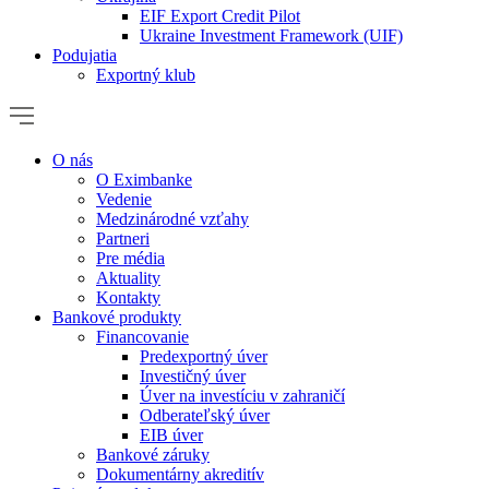
EIF Export Credit Pilot
Ukraine Investment Framework (UIF)
Podujatia
Exportný klub
O nás
O Eximbanke
Vedenie
Medzinárodné vzťahy
Partneri
Pre média
Aktuality
Kontakty
Bankové produkty
Financovanie
Predexportný úver
Investičný úver
Úver na investíciu v zahraničí
Odberateľský úver
EIB úver
Bankové záruky
Dokumentárny akreditív