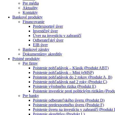
Pre média
Aktuality
Kontakty
Bankové produkty
Financovanie
Predexportný úver
Investičný úver
Úver na investíciu v zahraničí
Odberateľský úver
EIB úver
Bankové záruky
Dokumentárny akreditív
Poistné produkty
Pre firmy
Poistenie pohľadávok – Klasik (Produkt ABT)
Poistenie pohľadávok – Mini (eMSP)
Poistenie pohľadávok do 2 rokov (Produkt A, B)
Poistenie pohľadávok nad 2 roky (Produkt C)
Poistenie výrobného rizika (Produkt E)
Poistenie investície proti politickým rizikám (Produ
Pre banky
Poistenie odberateľského úveru (Produkt D)
Poistenie predexportného úveru (Produkt F)
Poistenie úveru na investíciu v zahraničí (Produkt 
Poistenie akreditívu (Produkt L)