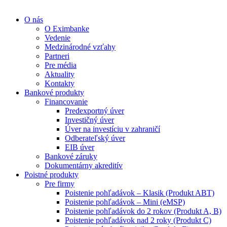
O nás
O Eximbanke
Vedenie
Medzinárodné vzťahy
Partneri
Pre média
Aktuality
Kontakty
Bankové produkty
Financovanie
Predexportný úver
Investičný úver
Úver na investíciu v zahraničí
Odberateľský úver
EIB úver
Bankové záruky
Dokumentárny akreditív
Poistné produkty
Pre firmy
Poistenie pohľadávok – Klasik (Produkt ABT)
Poistenie pohľadávok – Mini (eMSP)
Poistenie pohľadávok do 2 rokov (Produkt A, B)
Poistenie pohľadávok nad 2 roky (Produkt C)