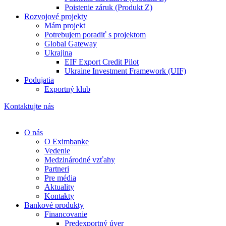
Poistenie záruk (Produkt Z)
Rozvojové projekty
Mám projekt
Potrebujem poradiť s projektom
Global Gateway
Ukrajina
EIF Export Credit Pilot
Ukraine Investment Framework (UIF)
Podujatia
Exportný klub
Kontaktujte nás
O nás
O Eximbanke
Vedenie
Medzinárodné vzťahy
Partneri
Pre média
Aktuality
Kontakty
Bankové produkty
Financovanie
Predexportný úver