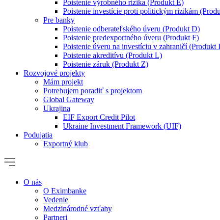
Poistenie výrobného rizika (Produkt E)
Poistenie investície proti politickým rizikám (Produ
Pre banky
Poistenie odberateľského úveru (Produkt D)
Poistenie predexportného úveru (Produkt F)
Poistenie úveru na investíciu v zahraničí (Produkt 
Poistenie akreditívu (Produkt L)
Poistenie záruk (Produkt Z)
Rozvojové projekty
Mám projekt
Potrebujem poradiť s projektom
Global Gateway
Ukrajina
EIF Export Credit Pilot
Ukraine Investment Framework (UIF)
Podujatia
Exportný klub
O nás
O Eximbanke
Vedenie
Medzinárodné vzťahy
Partneri