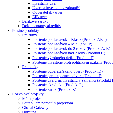
Investičný úver
Úver na investíciu v zahraničí
Odberateľský úver
EIB úver
Bankové záruky
Dokumentárny akreditív
Poistné produkty
Pre firmy
Poistenie pohľadávok – Klasik (Produkt ABT)
Poistenie pohľadávok – Mini (eMSP)
Poistenie pohľadávok do 2 rokov (Produkt A, B)
Poistenie pohľadávok nad 2 roky (Produkt C)
Poistenie výrobného rizika (Produkt E)
Poistenie investície proti politickým rizikám (Produ
Pre banky
Poistenie odberateľského úveru (Produkt D)
Poistenie predexportného úveru (Produkt F)
Poistenie úveru na investíciu v zahraničí (Produkt 
Poistenie akreditívu (Produkt L)
Poistenie záruk (Produkt Z)
Rozvojové projekty
Mám projekt
Potrebujem poradiť s projektom
Global Gateway
Ukrajina