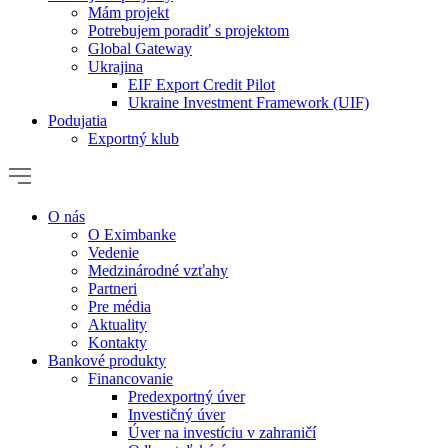
Mám projekt
Potrebujem poradiť s projektom
Global Gateway
Ukrajina
EIF Export Credit Pilot
Ukraine Investment Framework (UIF)
Podujatia
Exportný klub
O nás
O Eximbanke
Vedenie
Medzinárodné vzťahy
Partneri
Pre média
Aktuality
Kontakty
Bankové produkty
Financovanie
Predexportný úver
Investičný úver
Úver na investíciu v zahraničí