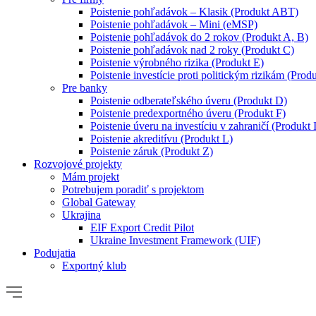
Poistenie pohľadávok – Klasik (Produkt ABT)
Poistenie pohľadávok – Mini (eMSP)
Poistenie pohľadávok do 2 rokov (Produkt A, B)
Poistenie pohľadávok nad 2 roky (Produkt C)
Poistenie výrobného rizika (Produkt E)
Poistenie investície proti politickým rizikám (Produ
Pre banky
Poistenie odberateľského úveru (Produkt D)
Poistenie predexportného úveru (Produkt F)
Poistenie úveru na investíciu v zahraničí (Produkt 
Poistenie akreditívu (Produkt L)
Poistenie záruk (Produkt Z)
Rozvojové projekty
Mám projekt
Potrebujem poradiť s projektom
Global Gateway
Ukrajina
EIF Export Credit Pilot
Ukraine Investment Framework (UIF)
Podujatia
Exportný klub