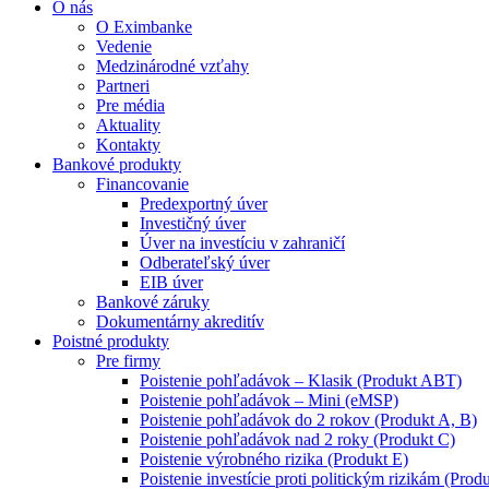
O nás
O Eximbanke
Vedenie
Medzinárodné vzťahy
Partneri
Pre média
Aktuality
Kontakty
Bankové produkty
Financovanie
Predexportný úver
Investičný úver
Úver na investíciu v zahraničí
Odberateľský úver
EIB úver
Bankové záruky
Dokumentárny akreditív
Poistné produkty
Pre firmy
Poistenie pohľadávok – Klasik (Produkt ABT)
Poistenie pohľadávok – Mini (eMSP)
Poistenie pohľadávok do 2 rokov (Produkt A, B)
Poistenie pohľadávok nad 2 roky (Produkt C)
Poistenie výrobného rizika (Produkt E)
Poistenie investície proti politickým rizikám (Produ