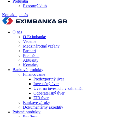
Podujatia
Exportný klub
Kontaktujte nás
O nás
O Eximbanke
Vedenie
Medzinárodné vzťahy
Partneri
Pre média
Aktuality
Kontakty
Bankové produkty
Financovanie
Predexportný úver
Investičný úver
Úver na investíciu v zahraničí
Odberateľský úver
EIB úver
Bankové záruky
Dokumentárny akreditív
Poistné produkty
Pre firmy