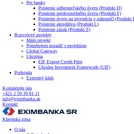
Pre banky
Poistenie odberateľského úveru (Produkt D)
Poistenie predexportného úveru (Produkt F)
Poistenie úveru na investíciu v zahraničí (Produkt 
Poistenie akreditívu (Produkt L)
Poistenie záruk (Produkt Z)
Rozvojové projekty
Mám projekt
Potrebujem poradiť s projektom
Global Gateway
Ukrajina
EIF Export Credit Pilot
Ukraine Investment Framework (UIF)
Podujatia
Exportný klub
Kontaktujte nás
+421 2 59 39 81 11
info@eximbanka.sk
Kontakt
Klientska zóna
O nás