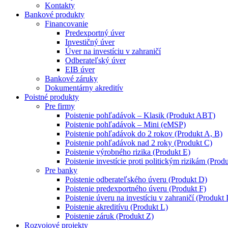
Kontakty
Bankové produkty
Financovanie
Predexportný úver
Investičný úver
Úver na investíciu v zahraničí
Odberateľský úver
EIB úver
Bankové záruky
Dokumentárny akreditív
Poistné produkty
Pre firmy
Poistenie pohľadávok – Klasik (Produkt ABT)
Poistenie pohľadávok – Mini (eMSP)
Poistenie pohľadávok do 2 rokov (Produkt A, B)
Poistenie pohľadávok nad 2 roky (Produkt C)
Poistenie výrobného rizika (Produkt E)
Poistenie investície proti politickým rizikám (Produ
Pre banky
Poistenie odberateľského úveru (Produkt D)
Poistenie predexportného úveru (Produkt F)
Poistenie úveru na investíciu v zahraničí (Produkt 
Poistenie akreditívu (Produkt L)
Poistenie záruk (Produkt Z)
Rozvojové projekty