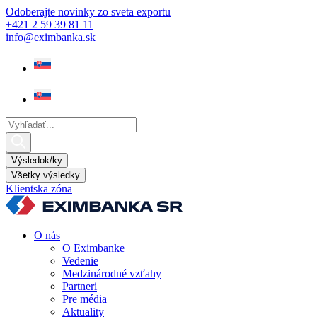
Preskočiť
Odoberajte novinky zo sveta exportu
na
+421 2 59 39 81 11
obsah
info@eximbanka.sk
Search
...
Výsledok/ky
Všetky výsledky
Klientska zóna
O nás
O Eximbanke
Vedenie
Medzinárodné vzťahy
Partneri
Pre média
Aktuality