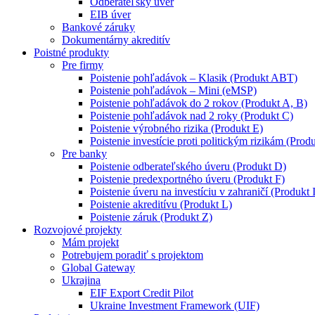
Odberateľský úver
EIB úver
Bankové záruky
Dokumentárny akreditív
Poistné produkty
Pre firmy
Poistenie pohľadávok – Klasik (Produkt ABT)
Poistenie pohľadávok – Mini (eMSP)
Poistenie pohľadávok do 2 rokov (Produkt A, B)
Poistenie pohľadávok nad 2 roky (Produkt C)
Poistenie výrobného rizika (Produkt E)
Poistenie investície proti politickým rizikám (Produ
Pre banky
Poistenie odberateľského úveru (Produkt D)
Poistenie predexportného úveru (Produkt F)
Poistenie úveru na investíciu v zahraničí (Produkt 
Poistenie akreditívu (Produkt L)
Poistenie záruk (Produkt Z)
Rozvojové projekty
Mám projekt
Potrebujem poradiť s projektom
Global Gateway
Ukrajina
EIF Export Credit Pilot
Ukraine Investment Framework (UIF)