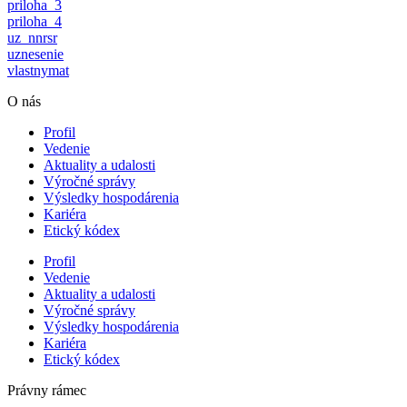
priloha_3
priloha_4
uz_nnrsr
uznesenie
vlastnymat
O nás
Profil
Vedenie
Aktuality a udalosti
Výročné správy
Výsledky hospodárenia
Kariéra
Etický kódex
Profil
Vedenie
Aktuality a udalosti
Výročné správy
Výsledky hospodárenia
Kariéra
Etický kódex
Právny rámec