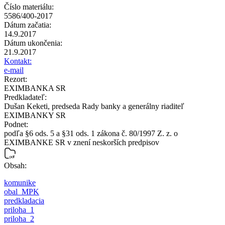
Číslo materiálu:
5586/400-2017
Dátum začatia:
14.9.2017
Dátum ukončenia:
21.9.2017
Kontakt:
e-mail
Rezort:
EXIMBANKA SR
Predkladateľ:
Dušan Keketi, predseda Rady banky a generálny riaditeľ
EXIMBANKY SR
Podnet:
podľa §6 ods. 5 a §31 ods. 1 zákona č. 80/1997 Z. z. o
EXIMBANKE SR v znení neskorších predpisov
Obsah:
komunike
obal_MPK
predkladacia
priloha_1
priloha_2