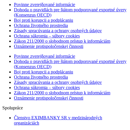
Povinne zverejňované informácie
Dohoda o pravidlách pre štátom podporované exportné úvery
(Konsenzus OECD)
Boj proti korupcii a podplácaniu
Ochrana životného prostredia
Zásady spracúvania a ochrany osobných údajov
Ochrana súkromia – súbory cookies
Zákon 211/2000 o slobodnom prístup k informáciám
Oznámenie protispoločenskej činnosti
Povinne zverejňované informácie
Dohoda o pravidlách pre štátom podporované exportné úvery
(Konsenzus OECD)
Boj proti korupcii a podplácaniu
Ochrana životného prostredia
Zásady spracúvania a ochrany osobných údajov
Ochrana súkromia – súbory cookies
Zákon 211/2000 o slobodnom prístup k informáciám
Oznámenie protispoločenskej činnosti
Spolupráce
Členstvo EXIMBANKY SR v medzinárodných
organizáciách