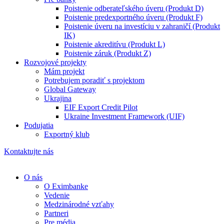
Poistenie odberateľského úveru (Produkt D)
Poistenie predexportného úveru (Produkt F)
Poistenie úveru na investíciu v zahraničí (Produkt
IK)
Poistenie akreditívu (Produkt L)
Poistenie záruk (Produkt Z)
Rozvojové projekty
Mám projekt
Potrebujem poradiť s projektom
Global Gateway
Ukrajina
EIF Export Credit Pilot
Ukraine Investment Framework (UIF)
Podujatia
Exportný klub
Kontaktujte nás
O nás
O Eximbanke
Vedenie
Medzinárodné vzťahy
Partneri
Pre média