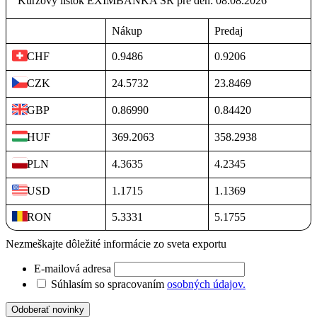
Kurzový lístok EXIMBANKA SR pre deň: 08.08.2026
Nákup
Predaj
0.9486
0.9206
CHF
24.5732
23.8469
CZK
0.86990
0.84420
GBP
369.2063
358.2938
HUF
4.3635
4.2345
PLN
1.1715
1.1369
USD
5.3331
5.1755
RON
Nezmeškajte dôležité informácie zo sveta exportu
E-mailová adresa
Súhlasím so spracovaním
osobných údajov.