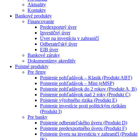
Aktuality
Kontakty
Bankové produkty
Financovanie
Predexportný úver
Investičný úver
Úver na investíciu v zahraničí
Odberateľský úver
EIB úver
Bankové záruky
Dokumentárny akreditív
Poistné produkty
Pre firmy
Poistenie pohľadávok – Klasik (Produkt ABT)
Poistenie pohľadávok – Mini (eMSP)
Poistenie pohľadávok do 2 rokov (Produkt A, B)
Poistenie pohľadávok nad 2 roky (Produkt C)
Poistenie výrobného rizika (Produkt E)
Poistenie investície proti politickým rizikám
(Produkt I)
Pre banky
Poistenie odberateľského úveru (Produkt D)
Poistenie predexportného úveru (Produkt F)
Poistenie úveru na investíciu v zahraničí (Produkt
IK)