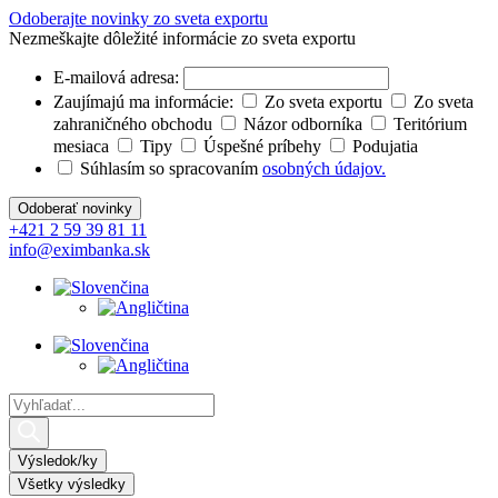
Preskočiť
Odoberajte novinky zo sveta exportu
na
Nezmeškajte dôležité informácie zo sveta exportu
obsah
E-mailová adresa:
Zaujímajú ma informácie:
Zo sveta exportu
Zo sveta
zahraničného obchodu
Názor odborníka
Teritórium
mesiaca
Tipy
Úspešné príbehy
Podujatia
Súhlasím so spracovaním
osobných údajov.
+421 2 59 39 81 11
info@eximbanka.sk
Search
...
Výsledok/ky
Všetky výsledky