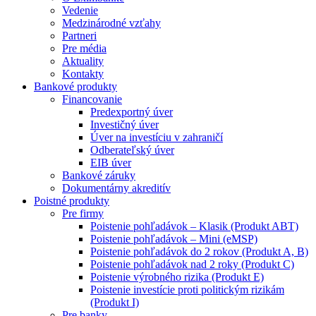
Vedenie
Medzinárodné vzťahy
Partneri
Pre média
Aktuality
Kontakty
Bankové produkty
Financovanie
Predexportný úver
Investičný úver
Úver na investíciu v zahraničí
Odberateľský úver
EIB úver
Bankové záruky
Dokumentárny akreditív
Poistné produkty
Pre firmy
Poistenie pohľadávok – Klasik (Produkt ABT)
Poistenie pohľadávok – Mini (eMSP)
Poistenie pohľadávok do 2 rokov (Produkt A, B)
Poistenie pohľadávok nad 2 roky (Produkt C)
Poistenie výrobného rizika (Produkt E)
Poistenie investície proti politickým rizikám
(Produkt I)
Pre banky