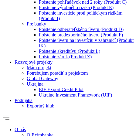
Poistenie pohľadávok nad 2 roky (Produkt C)
Poistenie výrobného rizika (Produkt E)
Poistenie investície proti politickým rizikám
(Produkt I)
Pre banky
Poistenie odberateľského úveru (Produkt D)
Poistenie predexportného úveru (Produkt F)
Poistenie úveru na investíciu v zahraničí (Produkt
IK)
Poistenie akreditívu (Produkt L)
Poistenie záruk (Produkt Z)
Rozvojové projekty
Mám projekt
Potrebujem poradiť s projektom
Global Gateway
Ukrajina
EIF Export Credit Pilot
Ukraine Investment Framework (UIF)
Podujatia
Exportný klub
O nás
O Eximbanke