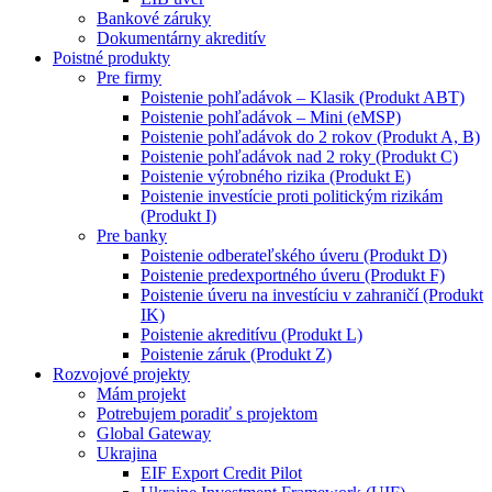
Bankové záruky
Dokumentárny akreditív
Poistné produkty
Pre firmy
Poistenie pohľadávok – Klasik (Produkt ABT)
Poistenie pohľadávok – Mini (eMSP)
Poistenie pohľadávok do 2 rokov (Produkt A, B)
Poistenie pohľadávok nad 2 roky (Produkt C)
Poistenie výrobného rizika (Produkt E)
Poistenie investície proti politickým rizikám
(Produkt I)
Pre banky
Poistenie odberateľského úveru (Produkt D)
Poistenie predexportného úveru (Produkt F)
Poistenie úveru na investíciu v zahraničí (Produkt
IK)
Poistenie akreditívu (Produkt L)
Poistenie záruk (Produkt Z)
Rozvojové projekty
Mám projekt
Potrebujem poradiť s projektom
Global Gateway
Ukrajina
EIF Export Credit Pilot