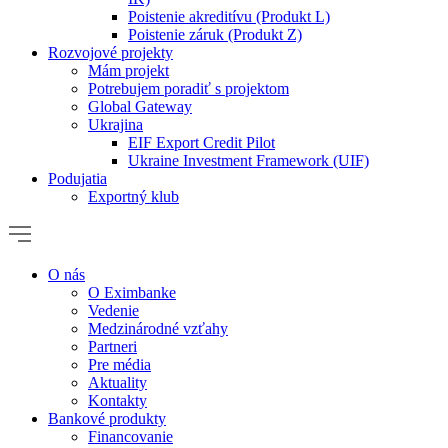
Poistenie akreditívu (Produkt L)
Poistenie záruk (Produkt Z)
Rozvojové projekty
Mám projekt
Potrebujem poradiť s projektom
Global Gateway
Ukrajina
EIF Export Credit Pilot
Ukraine Investment Framework (UIF)
Podujatia
Exportný klub
O nás
O Eximbanke
Vedenie
Medzinárodné vzťahy
Partneri
Pre média
Aktuality
Kontakty
Bankové produkty
Financovanie