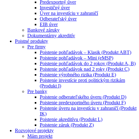
Predexportný úver
Investičný úver
Úver na investíciu v zahraničí
Odberateľský úver
EIB úver
Bankové záruky
Dokumentárny akreditív
Poistné produkty
Pre firmy
Poistenie pohľadávok – Klasik (Produkt ABT)
Poistenie pohľadávok – Mini (eMSP)
Poistenie pohľadávok do 2 rokov (Produkt A, B)
Poistenie pohľadávok nad 2 roky (Produkt C)
Poistenie výrobného rizika (Produkt E)
Poistenie investície proti politickým rizikám
(Produkt I)
Pre banky
Poistenie odberateľského úveru (Produkt D)
Poistenie predexportného úveru (Produkt F)
Poistenie úveru na investíciu v zahraničí (Produkt
IK)
Poistenie akreditívu (Produkt L)
Poistenie záruk (Produkt Z)
Rozvojové projekty
Mám projekt