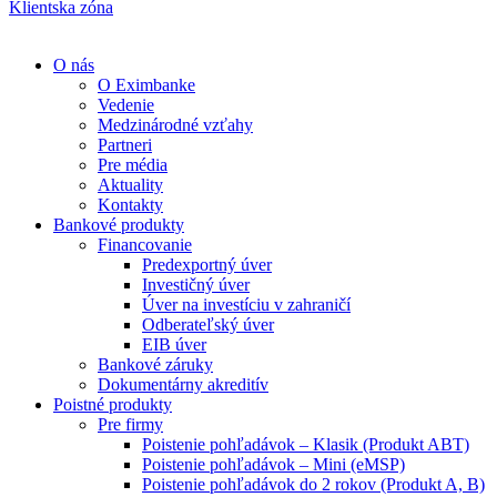
Klientska zóna
O nás
O Eximbanke
Vedenie
Medzinárodné vzťahy
Partneri
Pre média
Aktuality
Kontakty
Bankové produkty
Financovanie
Predexportný úver
Investičný úver
Úver na investíciu v zahraničí
Odberateľský úver
EIB úver
Bankové záruky
Dokumentárny akreditív
Poistné produkty
Pre firmy
Poistenie pohľadávok – Klasik (Produkt ABT)
Poistenie pohľadávok – Mini (eMSP)
Poistenie pohľadávok do 2 rokov (Produkt A, B)