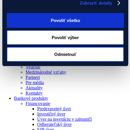
Potrebujem poradiť s projektom
Zobraziť detaily
Global Gateway
Ukrajina
EIF Export Credit Pilot
Povoliť všetko
Ukraine Investment Framework (UIF)
Podujatia
Exportný klub
Povoliť výber
Odmietnuť
O nás
O Eximbanke
Vedenie
Medzinárodné vzťahy
Partneri
Pre média
Aktuality
Kontakty
Bankové produkty
Financovanie
Predexportný úver
Investičný úver
Úver na investíciu v zahraničí
Odberateľský úver
EIB úver