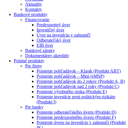
Aktuality
Kontakty
Bankové produkty
Financovanie
Predexportný úver
Investičný úver
Úver na investíciu v zahraničí
Odberateľský úver
EIB úver
Bankové záruky
Dokumentárny akreditív
Poistné produkty
Pre firmy
Poistenie pohľadávok – Klasik (Produkt ABT)
Poistenie pohľadávok – Mini (eMSP)
Poistenie pohľadávok do 2 rokov (Produkt A, B)
Poistenie pohľadávok nad 2 roky (Produkt C)
Poistenie výrobného rizika (Produkt E)
Poistenie investície proti politickým rizikám
(Produkt I)
Pre banky
Poistenie odberateľského úveru (Produkt D)
Poistenie predexportného úveru (Produkt F)
Poistenie úveru na investíciu v zahraničí (Produkt
IK)