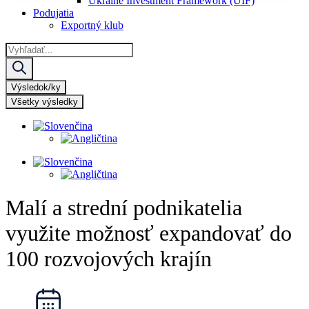
Ukraine Investment Framework (UIF)
Podujatia
Exportný klub
Search
...
Výsledok/ky
Všetky výsledky
Malí a strední podnikatelia
využite možnosť expandovať do
100 rozvojových krajín