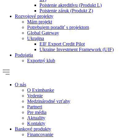
Poistenie akreditívu (Produkt L)
Poistenie záruk (Produkt Z)
Rozvojové projekty
Mám projekt
Potrebujem poradiť s projektom
Global Gateway
Ukrajina
EIF Export Credit Pilot
Ukraine Investment Framework (UIF)
Podujatia
Exportný klub
O nás
O Eximbanke
Vedenie
Medzinárodné vzťahy
Partneri
Pre média
Aktuality
Kontakty
Bankové produkty
Financovanie