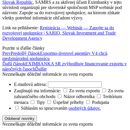
Slovak Republic
, SAMRS a za aktívnej účasti Eximbanky v tejto
súvislosti organizujú pre slovenské spoločnosti MSP webinár pod
názvom: Zapojte sa do rozvojovej spolupráce, na ktorom získate
všetky potrebné informácie ohľadom výzvy.
Link na prihlásenie:
Registrácia — Webinár — Zapojte sa do
rozvojovej spolupráce | SARIO, Slovak Investment and Trade
Development Agency
Pozrite si ďalšie články
Prev
Predošlý článok
Exportno-úverové agentúry V4 chcú
medzinárodnú spoluprácu
Ďalší článok
EXIMBANKA SR zvýhodňuje financovanie exportu v
náročných časoch
Ďalšie
Nezmeškajte dôležité informácie zo sveta exportu
E-mailová adresa:
Zaujímajú ma informácie:
Zo sveta exportu
Zo sveta
zahraničného obchodu
Názor odborníka
Teritórium
mesiaca
Tipy
Úspešné príbehy
Podujatia
Súhlasím so spracovaním
osobných údajov.
Nezmeškajte dôležité informácie zo sveta exportu