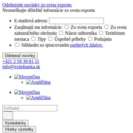
Preskočiť
Odoberajte novinky zo sveta exportu
na
Nezmeškajte dôležité informácie zo sveta exportu
obsah
E-mailová adresa:
Zaujímajú ma informácie:
Zo sveta exportu
Zo sveta
zahraničného obchodu
Názor odborníka
Teritórium
mesiaca
Tipy
Úspešné príbehy
Podujatia
Súhlasím so spracovaním
osobných údajov.
+421 2 59 39 81 11
info@eximbanka.sk
Search
...
Výsledok/ky
Všetky výsledky