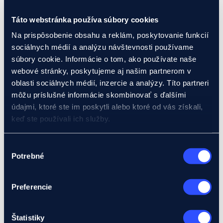
Potrebujem poradiť s projektom
Global Gateway
Táto webstránka používa súbory cookies
Ukrajina
EIF Export Credit Pilot
Na prispôsobenie obsahu a reklám, poskytovanie funkcií
Ukraine Investment Framework (UIF)
sociálnych médií a analýzu návštevnosti používame
Podujatia
Exportný klub
súbory cookie. Informácie o tom, ako používate naše
webové stránky, poskytujeme aj našim partnerom v
oblasti sociálnych médií, inzercie a analýzy. Títo partneri
môžu príslušné informácie skombinovať s ďalšími
O nás
O Eximbanke
údajmi, ktoré ste im poskytli alebo ktoré od vás získali,
Vedenie
keď ste používali ich služby.
Medzinárodné vzťahy
Partneri
Pre média
Podrobnosti o súboroch cookies nájdete tu.
Výber
Aktuality
Potrebné
súhlasu
Kontakty
Bankové produkty
Financovanie
Predexportný úver
Preferencie
Investičný úver
Úver na investíciu v zahraničí
Odberateľský úver
Štatistiky
EIB úver