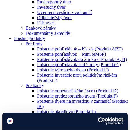
Predexportný úver
Investičný úver
Úver na investíciu v zahraničí
Odberateľský úver
EIB úver
Bankové záruky
Dokumentárny akreditív
Poistné produkty
Pre firmy
Poistenie pohľadávok – Klasik (Produkt ABT)
Poistenie pohľadávok – Mini (eMSP)
Poistenie pohľadávok do 2 rokov (Produkt A, B)
Poistenie pohľadávok nad 2 roky (Produkt C)
Poistenie výrobného rizika (Produkt E)
Poistenie investície proti politickým rizikám
(Produkt I)
Pre banky
Poistenie odberateľského úveru (Produkt D)
Poistenie predexportného úveru (Produkt F)
Poistenie úveru na investíciu v zahraničí (Produkt
IK)
Poistenie akreditívu (Produkt L)
Poistenie záruk (Produkt Z)
Rozvojové projekty
Mám projekt