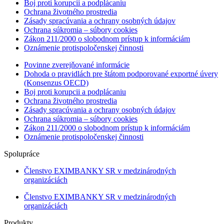
Boj proti korupcii a podplácaniu
Ochrana životného prostredia
Zásady spracúvania a ochrany osobných údajov
Ochrana súkromia – súbory cookies
Zákon 211/2000 o slobodnom prístup k informáciám
Oznámenie protispoločenskej činnosti
Povinne zverejňované informácie
Dohoda o pravidlách pre štátom podporované exportné úvery
(Konsenzus OECD)
Boj proti korupcii a podplácaniu
Ochrana životného prostredia
Zásady spracúvania a ochrany osobných údajov
Ochrana súkromia – súbory cookies
Zákon 211/2000 o slobodnom prístup k informáciám
Oznámenie protispoločenskej činnosti
Spolupráce
Členstvo EXIMBANKY SR v medzinárodných
organizáciách
Členstvo EXIMBANKY SR v medzinárodných
organizáciách
Produkty