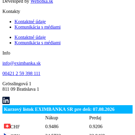
Developed by
Webofka.sk
Kontakty
Kontaktné údaje
Komunikácia s médiami
Kontaktné údaje
Komunikácia s médiami
Info
info@eximbanka.sk
00421 2 59 398 111
Grösslingová 1
811 09 Bratislava 1
Kurzový lístok EXIMBANKA SR pre deň: 07.08.2026
Nákup
Predaj
0.9486
0.9206
CHF