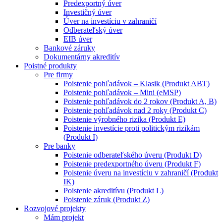
Predexportný úver
Investičný úver
Úver na investíciu v zahraničí
Odberateľský úver
EIB úver
Bankové záruky
Dokumentárny akreditív
Poistné produkty
Pre firmy
Poistenie pohľadávok – Klasik (Produkt ABT)
Poistenie pohľadávok – Mini (eMSP)
Poistenie pohľadávok do 2 rokov (Produkt A, B)
Poistenie pohľadávok nad 2 roky (Produkt C)
Poistenie výrobného rizika (Produkt E)
Poistenie investície proti politickým rizikám
(Produkt I)
Pre banky
Poistenie odberateľského úveru (Produkt D)
Poistenie predexportného úveru (Produkt F)
Poistenie úveru na investíciu v zahraničí (Produkt
IK)
Poistenie akreditívu (Produkt L)
Poistenie záruk (Produkt Z)
Rozvojové projekty
Mám projekt