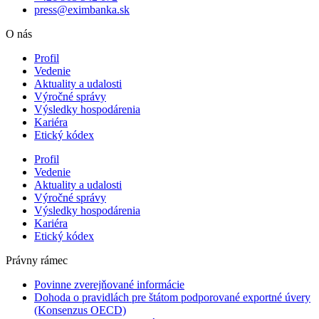
press@eximbanka.sk
O nás
Profil
Vedenie
Aktuality a udalosti
Výročné správy
Výsledky hospodárenia
Kariéra
Etický kódex
Profil
Vedenie
Aktuality a udalosti
Výročné správy
Výsledky hospodárenia
Kariéra
Etický kódex
Právny rámec
Povinne zverejňované informácie
Dohoda o pravidlách pre štátom podporované exportné úvery
(Konsenzus OECD)