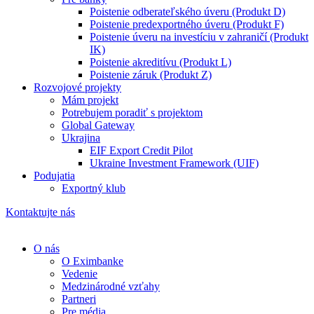
Poistenie odberateľského úveru (Produkt D)
Poistenie predexportného úveru (Produkt F)
Poistenie úveru na investíciu v zahraničí (Produkt
IK)
Poistenie akreditívu (Produkt L)
Poistenie záruk (Produkt Z)
Rozvojové projekty
Mám projekt
Potrebujem poradiť s projektom
Global Gateway
Ukrajina
EIF Export Credit Pilot
Ukraine Investment Framework (UIF)
Podujatia
Exportný klub
Kontaktujte nás
O nás
O Eximbanke
Vedenie
Medzinárodné vzťahy
Partneri
Pre média