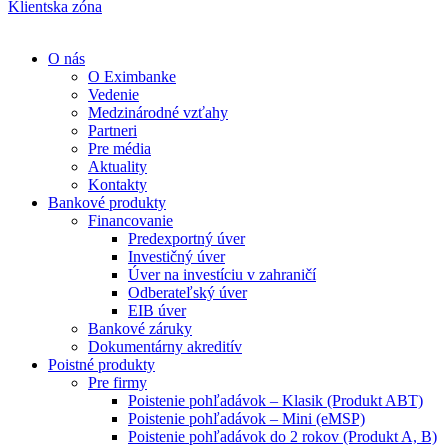
Klientska zóna
O nás
O Eximbanke
Vedenie
Medzinárodné vzťahy
Partneri
Pre média
Aktuality
Kontakty
Bankové produkty
Financovanie
Predexportný úver
Investičný úver
Úver na investíciu v zahraničí
Odberateľský úver
EIB úver
Bankové záruky
Dokumentárny akreditív
Poistné produkty
Pre firmy
Poistenie pohľadávok – Klasik (Produkt ABT)
Poistenie pohľadávok – Mini (eMSP)
Poistenie pohľadávok do 2 rokov (Produkt A, B)