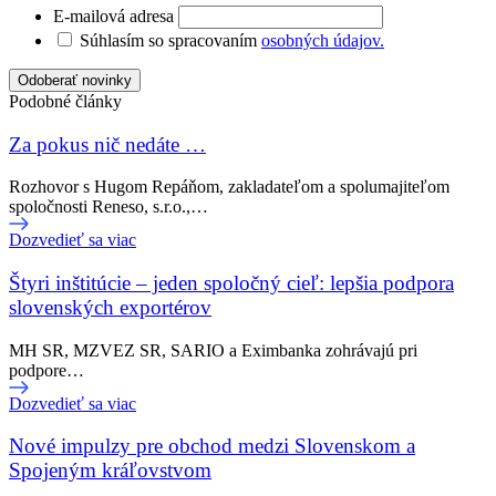
E-mailová adresa
Súhlasím so spracovaním
osobných údajov.
Podobné články
Za pokus nič nedáte …
Rozhovor s Hugom Repáňom, zakladateľom a spolumajiteľom
spoločnosti Reneso, s.r.o.,…
Dozvedieť sa viac
Štyri inštitúcie – jeden spoločný cieľ: lepšia podpora
slovenských exportérov
MH SR, MZVEZ SR, SARIO a Eximbanka zohrávajú pri
podpore…
Dozvedieť sa viac
Nové impulzy pre obchod medzi Slovenskom a
Spojeným kráľovstvom