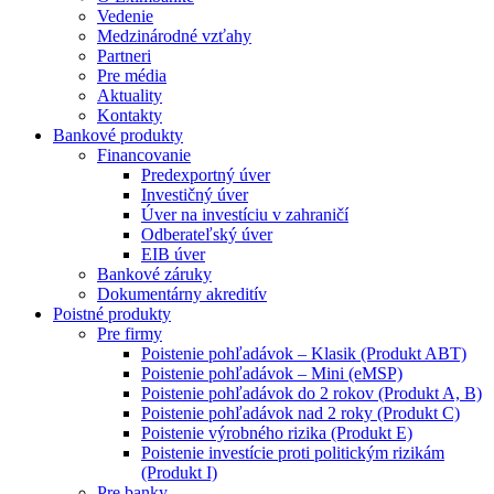
Vedenie
Medzinárodné vzťahy
Partneri
Pre média
Aktuality
Kontakty
Bankové produkty
Financovanie
Predexportný úver
Investičný úver
Úver na investíciu v zahraničí
Odberateľský úver
EIB úver
Bankové záruky
Dokumentárny akreditív
Poistné produkty
Pre firmy
Poistenie pohľadávok – Klasik (Produkt ABT)
Poistenie pohľadávok – Mini (eMSP)
Poistenie pohľadávok do 2 rokov (Produkt A, B)
Poistenie pohľadávok nad 2 roky (Produkt C)
Poistenie výrobného rizika (Produkt E)
Poistenie investície proti politickým rizikám
(Produkt I)
Pre banky