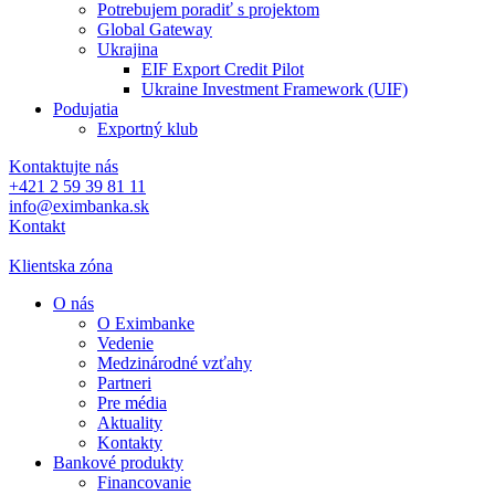
Potrebujem poradiť s projektom
Global Gateway
Ukrajina
EIF Export Credit Pilot
Ukraine Investment Framework (UIF)
Podujatia
Exportný klub
Kontaktujte nás
+421 2 59 39 81 11
info@eximbanka.sk
Kontakt
Klientska zóna
O nás
O Eximbanke
Vedenie
Medzinárodné vzťahy
Partneri
Pre média
Aktuality
Kontakty
Bankové produkty
Financovanie